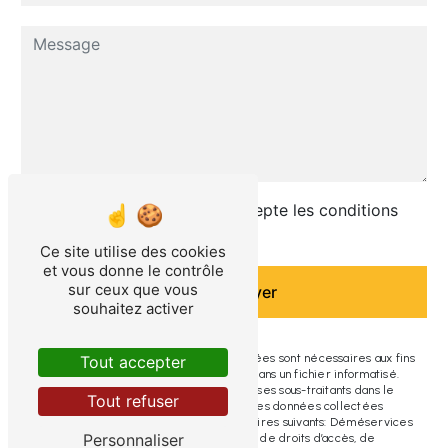
En cochant cette case, j'accepte les conditions
particulières ci-dessous **
Ce site utilise des cookies
et vous donne le contrôle
sur ceux que vous
Envoyer
souhaitez activer
** Les données personnelles communiquées sont nécessaires aux fins
Tout accepter
de vous contacter et sont enregistrées dans un fichier informatisé.
Elles sont destinées à Déméservices et ses sous-traitants dans le
Tout refuser
seul but de répondre à votre message. Les données collectées
seront communiquées aux seuls destinataires suivants: Déméservices
Personnaliser
contact@demeservices.fr. Vous disposez de droits d’accès, de