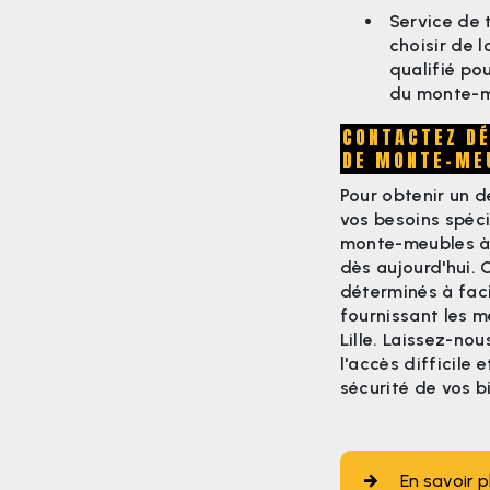
Service de 
choisir de 
qualifié pou
du monte-m
CONTACTEZ DÉ
DE MONTE-MEU
Pour obtenir un d
vos besoins spéci
monte-meubles à L
dès aujourd'hui.
déterminés à fac
fournissant les m
Lille. Laissez-no
l'accès difficile 
sécurité de vos b
En savoir p