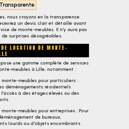
n Transparente
s, nous croyons en la transparence
ecevrez un devis clair et détaillé avant
rvice de monte-meubles. Il n'y aura pas
i de surprises désagréables.
 DE LOCATION DE MONTE-
LLE
opose une gamme complète de services
onte-meubles à Lille, notamment :
 monte-meubles pour particuliers :
les déménagements résidentiels
 l'accès à des étages élevés ou des
oits.
 monte-meubles pour entreprises : Pour
e déménagement de bureaux,
ts lourds ou d'objets encombrants.