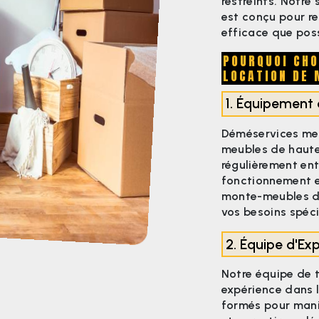
restreints. Notre
est conçu pour re
efficace que poss
POURQUOI CHO
LOCATION DE 
1. Équipement 
Déméservices met
meubles de haute
régulièrement ent
fonctionnement e
monte-meubles de
vos besoins spéci
2. Équipe d'Ex
Notre équipe de 
expérience dans l
formés pour manip