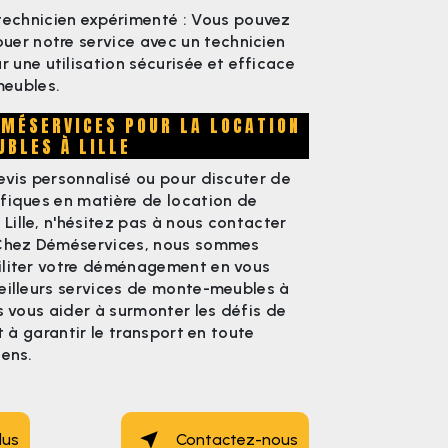
technicien expérimenté : Vous pouvez
louer notre service avec un technicien
r une utilisation sécurisée et efficace
eubles.
MÉSERVICES POUR LA LOCATION
BLES À LILLE
evis personnalisé ou pour discuter de
fiques en matière de location de
ille, n'hésitez pas à nous contacter
 Chez Déméservices, nous sommes
iliter votre déménagement en vous
eilleurs services de monte-meubles à
us vous aider à surmonter les défis de
et à garantir le transport en toute
iens.
lus
Contactez-nous