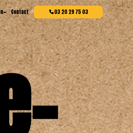
on
Contact
03 20 29 75 03
e-