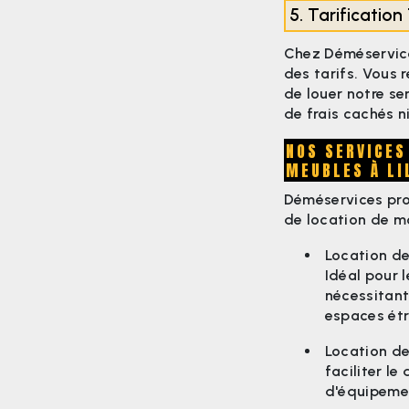
5. Tarificatio
Chez Déméservice
des tarifs. Vous r
de louer notre se
de frais cachés n
NOS SERVICES
MEUBLES À LI
Déméservices pr
de location de m
Location de
Idéal pour 
nécessitant
espaces étr
Location de
faciliter l
d'équipemen