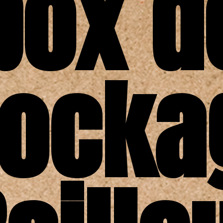
box d
tocka