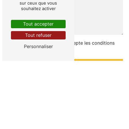
sur ceux que vous
souhaitez activer
Tout accepter
Tout refuser
En cochant cette case, j'accepte les conditions
Personnaliser
particulières ci-dessous **
Envoyer
** Les données personnelles communiquées sont nécessaires aux fins
de vous contacter et sont enregistrées dans un fichier informatisé.
Elles sont destinées à Déméservices et ses sous-traitants dans le
seul but de répondre à votre message. Les données collectées
seront communiquées aux seuls destinataires suivants: Déméservices
contact@demeservices.fr. Vous disposez de droits d’accès, de
rectification, d’effacement, de portabilité, de limitation, d’opposition,
de retrait de votre consentement à tout moment et du droit
d’introduire une réclamation auprès d’une autorité de contrôle, ainsi
que d’organiser le sort de vos données post-mortem. Vous pouvez