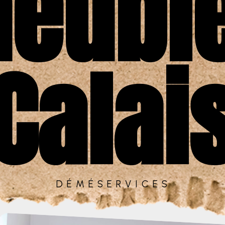
eubl
Calai
DÉMÉSERVICES