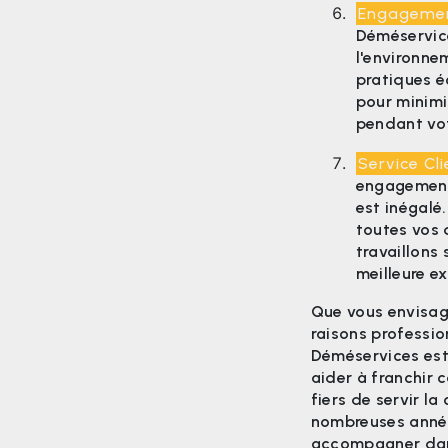
Engagemen
Déméservic
l'environne
pratiques é
pour minimi
pendant vo
Service Cl
engagement 
est inégalé
toutes vos 
travaillons 
meilleure e
Que vous envisag
raisons professio
Déméservices est
aider à franchir
fiers de servir l
nombreuses année
accompagner dan