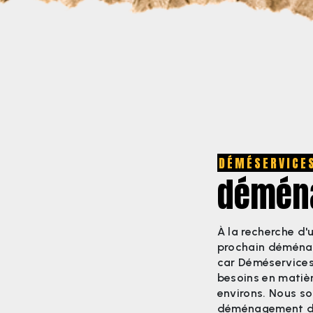
DÉMÉSERVICE
déména
À la recherche d'
prochain déménag
car Déméservices
besoins en matiè
environs. Nous s
déménagement de