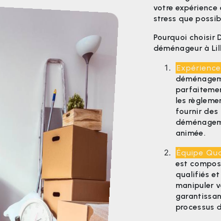
votre expérience
stress que possib
Pourquoi choisir
déménageur à Lil
Expérience
déménageme
parfaitemen
les règleme
fournir des 
déménageme
animée.
Équipe Qua
est compos
qualifiés e
manipuler v
garantissan
processus 